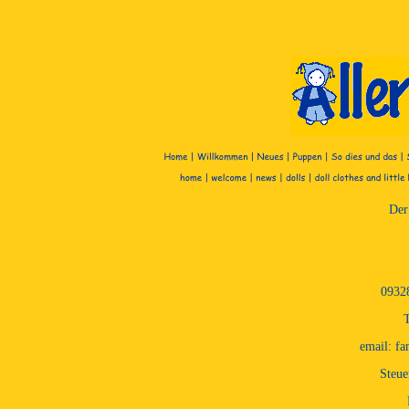
Der 
0932
T
email: fa
Steu