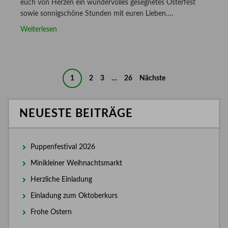
euch von Herzen ein wundervolles gesegnetes Osterfest
sowie sonnigschöne Stunden mit euren Lieben….
Weiterlesen
Beitragsnavigation
1
2
3
…
26
Nächste
NEUESTE BEITRÄGE
Puppenfestival 2026
Minikleiner Weihnachtsmarkt
Herzliche Einladung
Einladung zum Oktoberkurs
Frohe Ostern