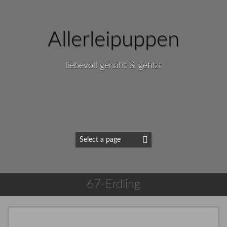
Allerleipuppen
liebevoll genäht & gefilzt
67-Erdling