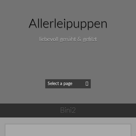
Allerleipuppen
liebevoll genäht & gefilzt
Bini2