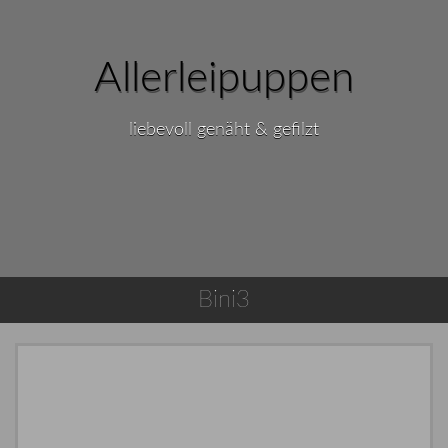
Allerleipuppen
liebevoll genäht & gefilzt
Bini3