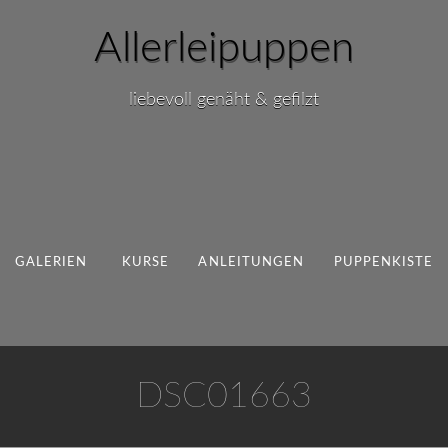
Allerleipuppen
liebevoll genäht & gefilzt
GALERIEN
KURSE
ANLEITUNGEN
PUPPENKISTE
DSC01663