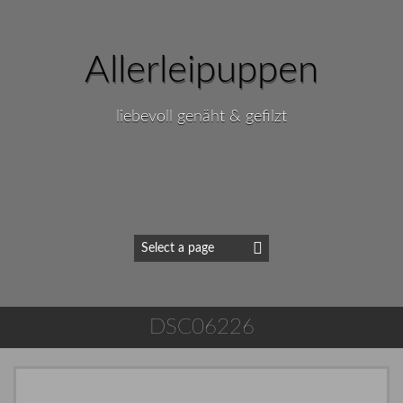
Allerleipuppen
liebevoll genäht & gefilzt
DSC06226