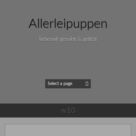
Allerleipuppen
liebevoll genäht & gefilzt
w10