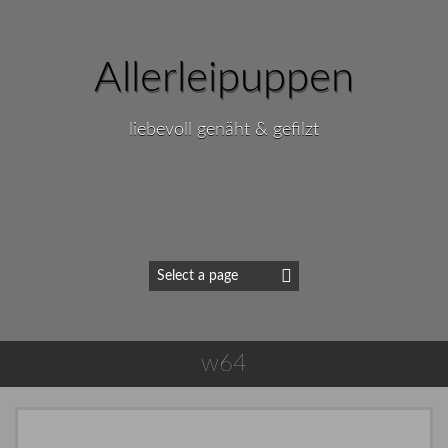
Allerleipuppen
liebevoll genäht & gefilzt
w64