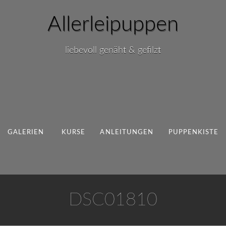
Allerleipuppen
liebevoll genäht & gefilzt
GALERIEN
KURSE
ANLEITUNGEN
PUPPENKISTE
DSC01810