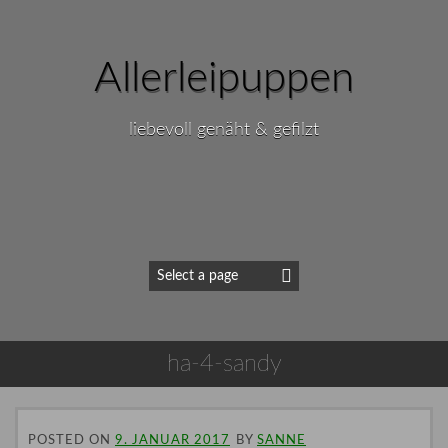
Allerleipuppen
liebevoll genäht & gefilzt
ha-4-sandy
POSTED ON
9. JANUAR 2017
BY
SANNE