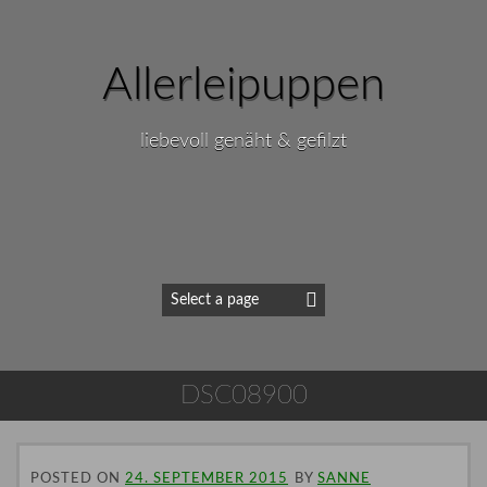
Allerleipuppen
liebevoll genäht & gefilzt
DSC08900
POSTED ON
24. SEPTEMBER 2015
BY
SANNE