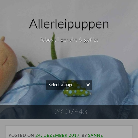
Allerleipuppen
liebevoll genäht & gefilzt
DSC07643
POSTED ON
24. DEZEMBER 2017
BY
SANNE