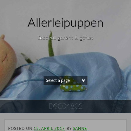
Allerleipuppen
liebevoll genäht & gefilzt
DSC04802
POSTED ON
15. APRIL 2017
BY
SANNE