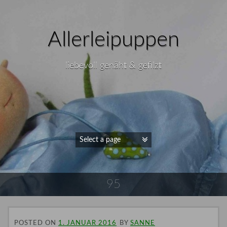
Allerleipuppen
liebevoll genäht & gefilzt
95
POSTED ON
1. JANUAR 2016
BY
SANNE