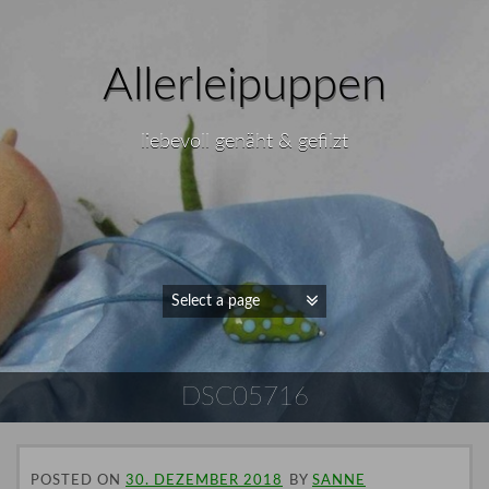
Allerleipuppen
liebevoll genäht & gefilzt
DSC05716
POSTED ON
30. DEZEMBER 2018
BY
SANNE