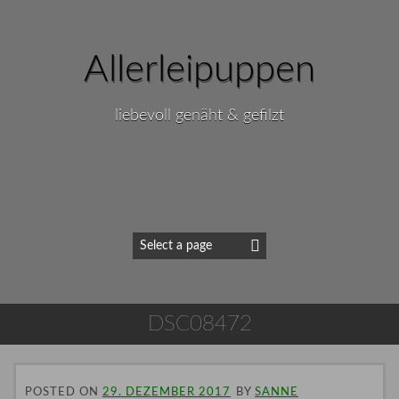
Allerleipuppen
liebevoll genäht & gefilzt
DSC08472
POSTED ON
29. DEZEMBER 2017
BY
SANNE