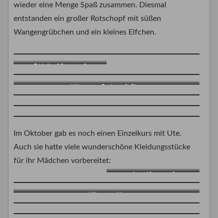
wieder eine Menge Spaß zusammen. Diesmal
entstanden ein großer Rotschopf mit süßen
Wangengrübchen und ein kleines Elfchen.
Fridolin, 35 cm groß
Nähmamas Barbara & Gitta
Im Oktober gab es noch einen Einzelkurs mit Ute.
Auch sie hatte viele wunderschöne Kleidungsstücke
für ihr Mädchen vorbereitet:
Ava, 40 cm groß
Nähmama Ute