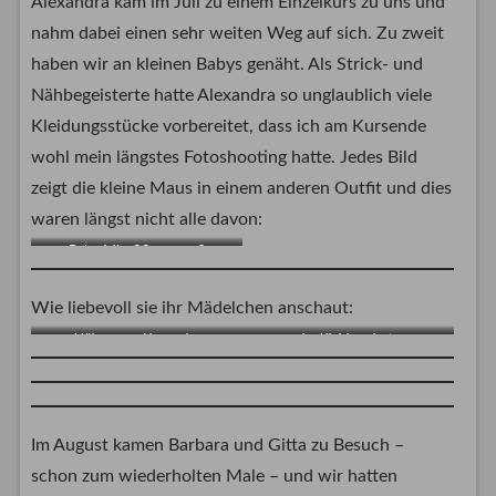
Alexandra kam im Juli zu einem Einzelkurs zu uns und
nahm dabei einen sehr weiten Weg auf sich. Zu zweit
haben wir an kleinen Babys genäht. Als Strick- und
Nähbegeisterte hatte Alexandra so unglaublich viele
Kleidungsstücke vorbereitet, dass ich am Kursende
wohl mein längstes Fotoshooting hatte. Jedes Bild
zeigt die kleine Maus in einem anderen Outfit und dies
waren längst nicht alle davon:
Baby Mia, 33 cm groß
Wie liebevoll sie ihr Mädelchen anschaut:
Nähmama Alexandra
der Kleiderschatz
Im August kamen Barbara und Gitta zu Besuch –
schon zum wiederholten Male – und wir hatten