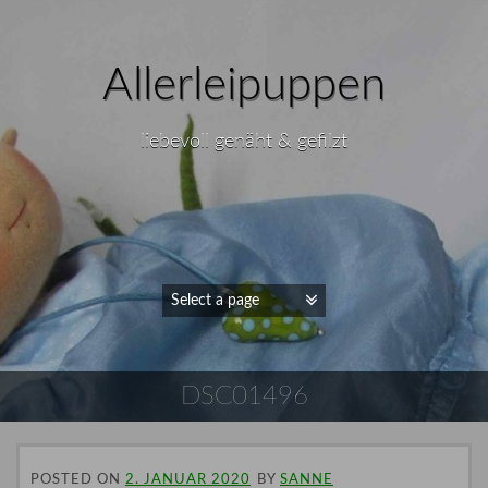
Allerleipuppen
liebevoll genäht & gefilzt
DSC01496
POSTED ON
2. JANUAR 2020
BY
SANNE