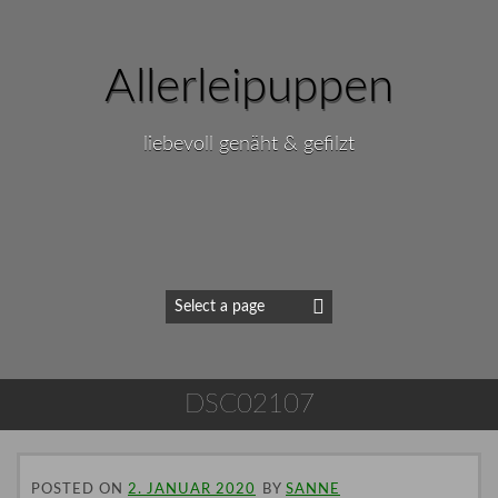
Allerleipuppen
liebevoll genäht & gefilzt
DSC02107
POSTED ON
2. JANUAR 2020
BY
SANNE