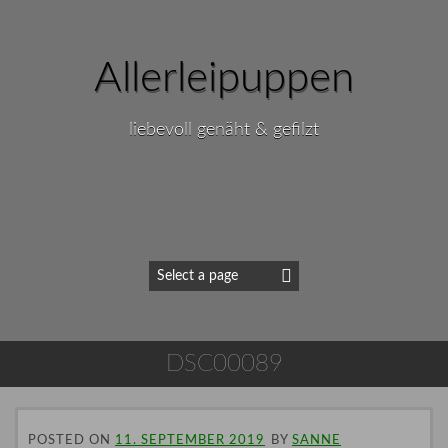
Allerleipuppen
liebevoll genäht & gefilzt
DSC00089
POSTED ON
11. SEPTEMBER 2019
BY
SANNE