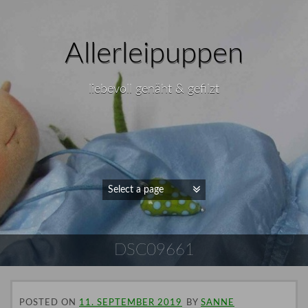
Allerleipuppen
liebevoll genäht & gefilzt
DSC09661
POSTED ON
11. SEPTEMBER 2019
BY
SANNE