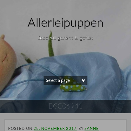
Allerleipuppen
liebevoll genäht & gefilzt
DSC06941
POSTED ON
28. NOVEMBER 2017
BY
SANNE