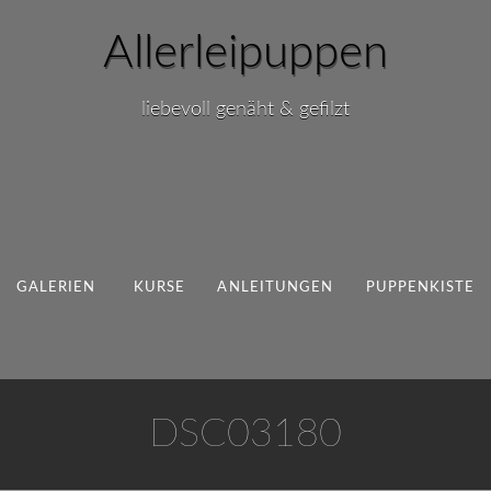
Allerleipuppen
liebevoll genäht & gefilzt
GALERIEN
KURSE
ANLEITUNGEN
PUPPENKISTE
DSC03180