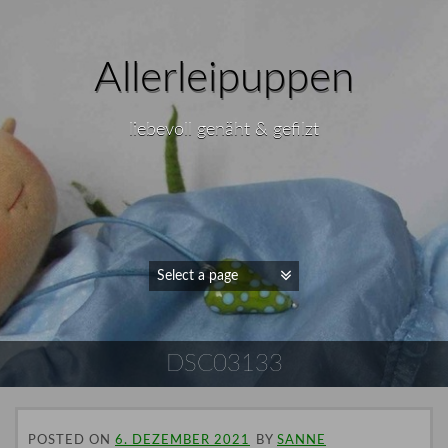
Allerleipuppen
liebevoll genäht & gefilzt
DSC03133
POSTED ON
6. DEZEMBER 2021
BY
SANNE