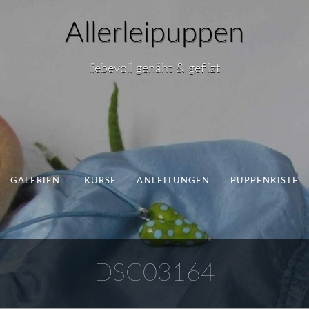
Allerleipuppen
liebevoll genäht & gefilzt
GALERIEN
KURSE
ANLEITUNGEN
PUPPENKISTE
DSC03164