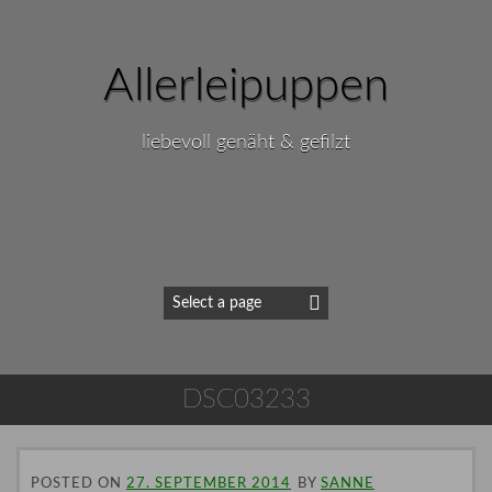
Allerleipuppen
liebevoll genäht & gefilzt
DSC03233
POSTED ON
27. SEPTEMBER 2014
BY
SANNE