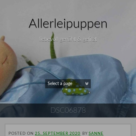
Allerleipuppen
liebevoll genäht & gefilzt
DSC06878
POSTED ON
25. SEPTEMBER 2020
BY
SANNE