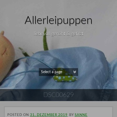
Allerleipuppen
liebevoll genäht & gefilzt
DSC00629
POSTED ON
31. DEZEMBER 2019
BY
SANNE