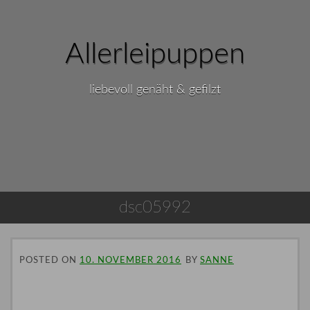
Allerleipuppen
liebevoll genäht & gefilzt
dsc05992
POSTED ON
10. NOVEMBER 2016
BY
SANNE