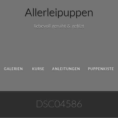
Allerleipuppen
liebevoll genäht & gefilzt
GALERIEN
KURSE
ANLEITUNGEN
PUPPENKISTE
DSC04586