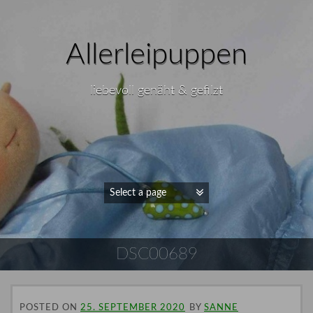
Allerleipuppen
liebevoll genäht & gefilzt
DSC00689
POSTED ON
25. SEPTEMBER 2020
BY
SANNE