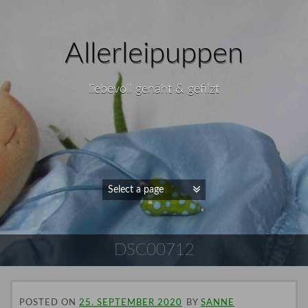
Allerleipuppen
liebevoll genäht & gefilzt
DSC00712
POSTED ON
25. SEPTEMBER 2020
BY
SANNE