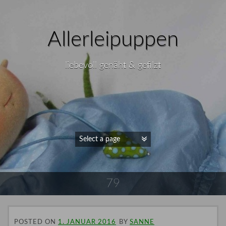
Allerleipuppen
liebevoll genäht & gefilzt
79
POSTED ON
1. JANUAR 2016
BY
SANNE