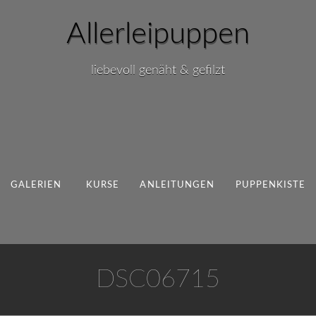
Allerleipuppen
liebevoll genäht & gefilzt
GALERIEN
KURSE
ANLEITUNGEN
PUPPENKISTE
DSC06715