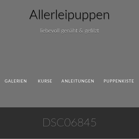
Allerleipuppen
liebevoll genäht & gefilzt
GALERIEN
KURSE
ANLEITUNGEN
PUPPENKISTE
DSC06845