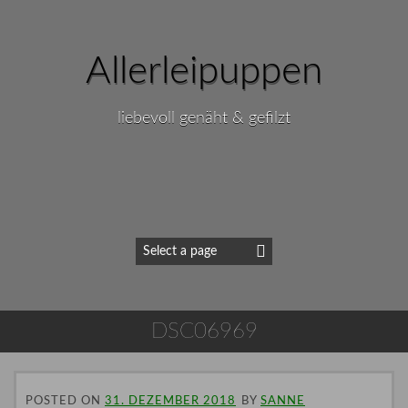
Allerleipuppen
liebevoll genäht & gefilzt
DSC06969
POSTED ON
31. DEZEMBER 2018
BY
SANNE