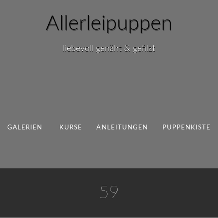
Allerleipuppen
liebevoll genäht & gefilzt
GALERIEN
KURSE
ANLEITUNGEN
PUPPENKISTE
59