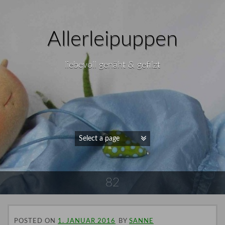
Allerleipuppen
liebevoll genäht & gefilzt
82
POSTED ON
1. JANUAR 2016
BY
SANNE