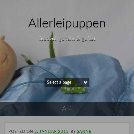
Allerleipuppen
liebevoll genäht & gefilzt
A 4
POSTED ON
2. JANUAR 2015
BY
SANNE