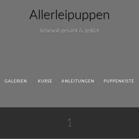
Allerleipuppen
liebevoll genäht & gefilzt
GALERIEN
KURSE
ANLEITUNGEN
PUPPENKISTE
1