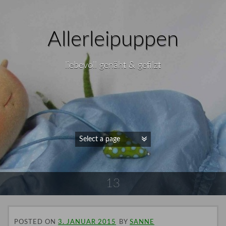
Allerleipuppen
liebevoll genäht & gefilzt
13
POSTED ON
3. JANUAR 2015
BY
SANNE