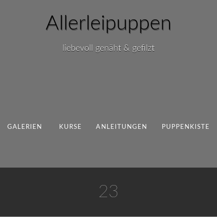
Allerleipuppen
liebevoll genäht & gefilzt
GALERIEN
KURSE
ANLEITUNGEN
PUPPENKISTE
23