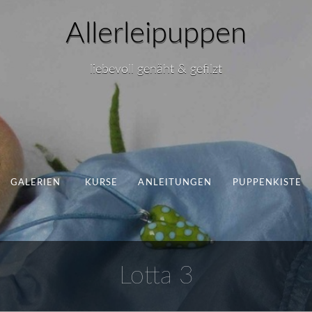
Allerleipuppen
liebevoll genäht & gefilzt
GALERIEN
KURSE
ANLEITUNGEN
PUPPENKISTE
Lotta 3