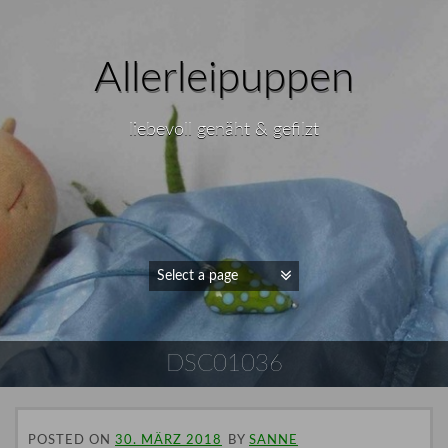
Allerleipuppen
liebevoll genäht & gefilzt
DSC01036
POSTED ON
30. MÄRZ 2018
BY
SANNE