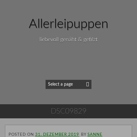
Allerleipuppen
liebevoll genäht & gefilzt
DSC09829
POSTED ON
31. DEZEMBER 2019
BY
SANNE