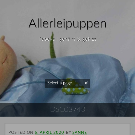
Allerleipuppen
liebevoll genäht & gefilzt
DSC03743
POSTED ON
6. APRIL 2020
BY
SANNE