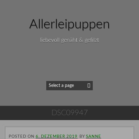
Allerleipuppen
liebevoll genäht & gefilzt
DSC09947
POSTED ON
6. DEZEMBER 2019
BY
SANNE