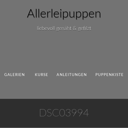
Allerleipuppen
liebevoll genäht & gefilzt
GALERIEN
KURSE
ANLEITUNGEN
PUPPENKISTE
DSC03994