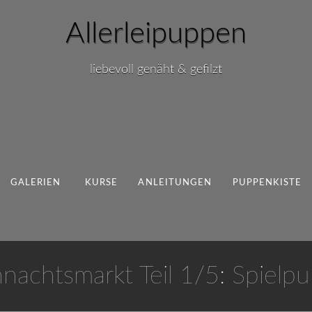
Allerleipuppen
liebevoll genäht & gefilzt
GALERIEN
KURSE
ANLEITUNGEN
PUPPENKISTE
nachtsmarkt Teil 1/5: Spielp